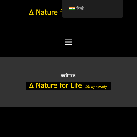
हिन्दी
कॉपीराइट: